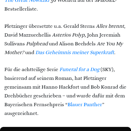
The Great Nowitzki
30 Wochen auf der SPIEGEL-
Bestsellerliste.
Pletzinger übersetzte u.a. Gerald Sterns
Alles brennt
,
David Mazzucchellis
Asterios Polyp,
John Jeremiah
Sullivans
Pulphead
und Alison Bechdels
Are You My
Mother?
und
Das Geheimnis meiner Superkraft
.
Für die achtteilige Serie
Funeral for a Dog
(SKY),
basierend auf seinem Roman, hat Pletzinger
gemeinsam mit Hanno Hackfort und Bob Konrad die
Drehbücher geschrieben – und wurde dafür mit dem
Bayerischen Fernsehpreis “
Blauer Panther
”
ausgezeichnet.