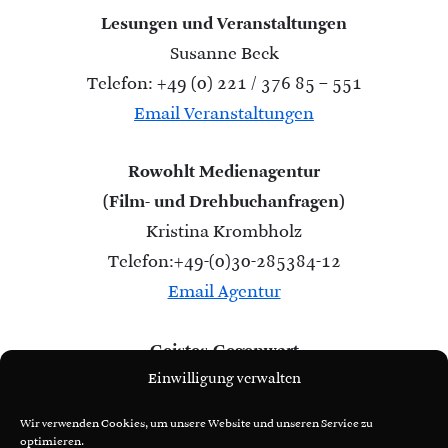
Lesungen und Veranstaltungen
Susanne Beck
Telefon: +49 (0) 221 / 376 85 – 551
Email Veranstaltungen
Rowohlt Medienagentur
(Film- und Drehbuchanfragen)
Kristina Krombholz
Telefon:
+49-(0)30-285384-12
Email Agentur
Geistes.Gegenwart
Einwilligung verwalten
(Speaking Engagements)
Miriam Gabriela Möllers
Wir verwenden Cookies, um unsere Website und unseren Service zu
Telefon: +49 (o)30-25 76 20-638
optimieren.